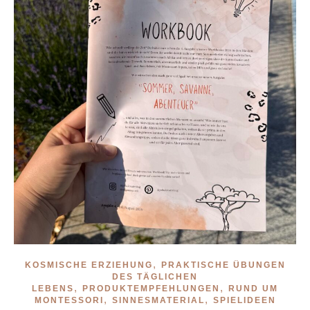
,
KOSMISCHE ERZIEHUNG
PRAKTISCHE ÜBUNGEN
DES TÄGLICHEN
,
,
LEBENS
PRODUKTEMPFEHLUNGEN
RUND UM
,
,
MONTESSORI
SINNESMATERIAL
SPIELIDEEN