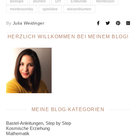
Biologie
Blumen
DIY
Erdkunde
Montessori
montessoridiy
spielidee
wiesenblumen
By
Julia Weidinger
HERZLICH WILLKOMMEN BEI MEINEM BLOG!
MEINE BLOG-KATEGORIEN
Bastel-Anleitungen, Step by Step
Kosmische Erziehung
Mathematik