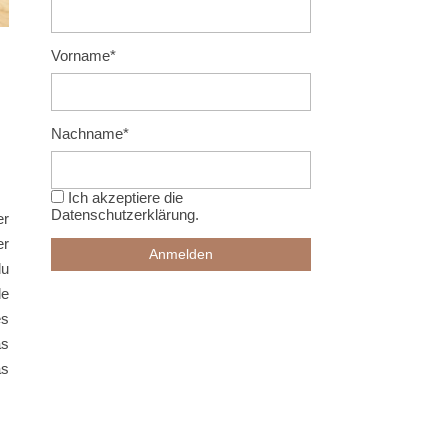
Vorname*
Nachname*
Ich akzeptiere die
Datenschutzerklärung
.
er
er
du
le
es
as
as