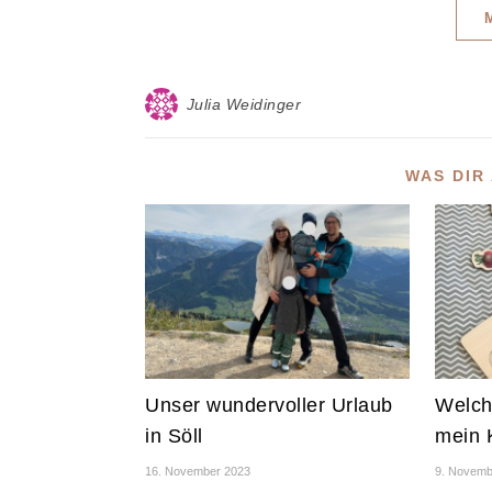
Julia Weidinger
WAS DIR
Unser wundervoller Urlaub
Welch
in Söll
mein 
16. November 2023
9. Novemb