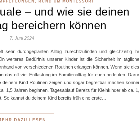
,
MPFEHLUNGEN
RUND UM MONTESSORI
uale – und wie sie deinen
tag bereichern können
7. Juni 2024
t sehr durchgeplanten Alltag zurechtzufinden und gleichzeitig ih
Ein weiteres Bedürfnis unserer Kinder ist die Sicherheit im täglich
g anhand von verschiedenen Routinen erlangen können. Wenn sie die
ann das oft viel Entlastung im Familienalltag für euch bedeuten. Dar
ie deinem Kind Routinen zeigen und sogar begreifbar machen könne
. 1,5 Jahren beginnen. Tagesablauf Bereits für Kleinkinder ab ca. 1
t. So kannst du deinem Kind bereits früh eine erste…
MEHR DAZU LESEN