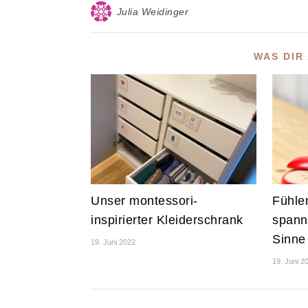
Julia Weidinger
WAS DIR
Unser montessori-
Fühle
inspirierter Kleiderschrank
spann
Sinne
19. Juni 2022
19. Juni 2