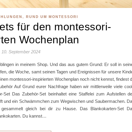
,
EHLUNGEN
RUND UM MONTESSORI
ets für den montessori-
erten Wochenplan
10. September 2024
blingen in meinem Shop. Und das aus gutem Grund: Er soll in sein
elfen, die Woche, samt seinen Tagen und Ereignissen für unsere Kind
n montessori-inspirierten Wochenplan noch nicht kennst, findest 
Zubehör Auf Grund eurer Nachfrage haben wir mittlerweile viele coo
-Set Das Zubehör-Set beinhaltet eine Staffelei zum Aufstellen d
stift und ein Schwämmchen zum Wegwischen und Saubermachen. D
s gesammelt gleich bei dir zu Hause. Das Blankokarten-Set D
lankokarten. Du kannst…