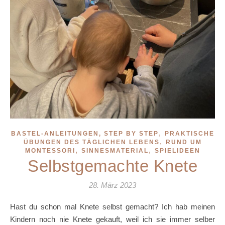
,
BASTEL-ANLEITUNGEN, STEP BY STEP
PRAKTISCHE
,
ÜBUNGEN DES TÄGLICHEN LEBENS
RUND UM
,
,
MONTESSORI
SINNESMATERIAL
SPIELIDEEN
Selbstgemachte Knete
28. März 2023
Hast du schon mal Knete selbst gemacht? Ich hab meinen
Kindern noch nie Knete gekauft, weil ich sie immer selber