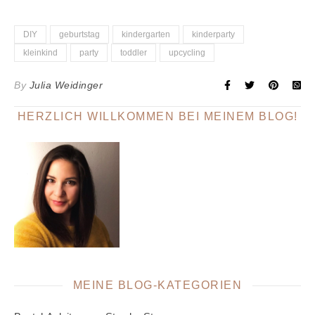
DIY
geburtstag
kindergarten
kinderparty
kleinkind
party
toddler
upcycling
By
Julia Weidinger
HERZLICH WILLKOMMEN BEI MEINEM BLOG!
MEINE BLOG-KATEGORIEN