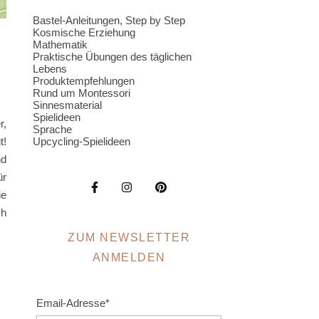
Bastel-Anleitungen, Step by Step
Kosmische Erziehung
Mathematik
Praktische Übungen des täglichen
Lebens
Produktempfehlungen
Rund um Montessori
Sinnesmaterial
Spielideen
r,
Sprache
Upcycling-Spielideen
t!
nd
ür
ie
ch
ZUM NEWSLETTER
ANMELDEN
Email-Adresse*