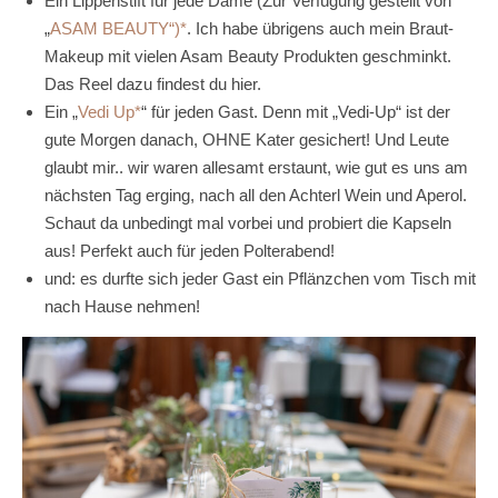
Ein Lippenstift für jede Dame (Zur Verfügung gestellt von
„
ASAM BEAUTY“)
. Ich habe übrigens auch mein Braut-
Makeup mit vielen Asam Beauty Produkten geschminkt.
Das Reel dazu findest du hier.
Ein „
Vedi Up
“ für jeden Gast. Denn mit „Vedi-Up“ ist der
gute Morgen danach, OHNE Kater gesichert! Und Leute
glaubt mir.. wir waren allesamt erstaunt, wie gut es uns am
nächsten Tag erging, nach all den Achterl Wein und Aperol.
Schaut da unbedingt mal vorbei und probiert die Kapseln
aus! Perfekt auch für jeden Polterabend!
und: es durfte sich jeder Gast ein Pflänzchen vom Tisch mit
nach Hause nehmen!