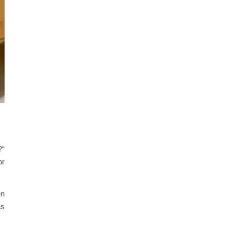
?“
or
en
as