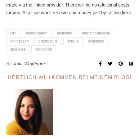
made via the linked provider. There will be no additional costs
for you. Also, we won't receive any money just by setting links.
DIY
kindergarten
kleinkind
mariamontessori
Montessori
practicallife
schule
schulkind
spielidee
workbook
By
Julia Weidinger
HERZLICH WILLKOMMEN BEI MEINEM BLOG!