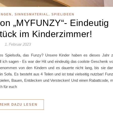
,
,
UNGEN
SINNESMATERIAL
SPIELIDEEN
von „MYFUNZY“- Eindeutig
Stück im Kinderzimmer!
1. Februar 2023
eues Spielsofa, das Funzy? Unsere Kinder haben es dieses Jahr 
ich sagen - Es war der Hit und eindeutig das coolste Geschenk v
 genommen von den Kindern und es dauerte nicht lang, bis sie da
n Sofa. Es besteht aus 4 Teilen und ist total vielseitig nutzbar! Fun
Spielen, Bauen, Entdecken und Verstecken! Und einen Rabattcode, m
ch für euch
MEHR DAZU LESEN