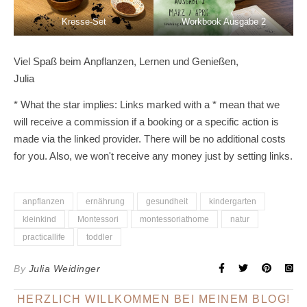
Kresse-Set
Workbook Ausgabe 2
Viel Spaß beim Anpflanzen, Lernen und Genießen,
Julia
* What the star implies: Links marked with a * mean that we
will receive a commission if a booking or a specific action is
made via the linked provider. There will be no additional costs
for you. Also, we won't receive any money just by setting links.
anpflanzen
ernährung
gesundheit
kindergarten
kleinkind
Montessori
montessoriathome
natur
practicallife
toddler
By
Julia Weidinger
HERZLICH WILLKOMMEN BEI MEINEM BLOG!