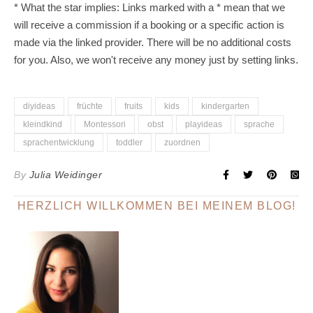
* What the star implies: Links marked with a * mean that we
will receive a commission if a booking or a specific action is
made via the linked provider. There will be no additional costs
for you. Also, we won't receive any money just by setting links.
diyideas
früchte
fruits
kids
kindergarten
kleindkind
Montessori
obst
playideas
sprache
sprachentwicklung
toddler
zuordnen
By
Julia Weidinger
HERZLICH WILLKOMMEN BEI MEINEM BLOG!