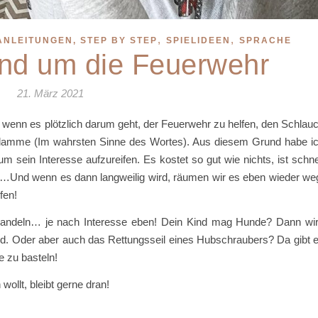
,
,
ANLEITUNGEN, STEP BY STEP
SPIELIDEEN
SPRACHE
und um die Feuerwehr
21. März 2021
h wenn es plötzlich darum geht, der Feuerwehr zu helfen, den Schlau
d Flamme (Im wahrsten Sinne des Wortes). Aus diesem Grund habe i
um sein Interesse aufzureifen. Es kostet so gut wie nichts, ist schne
 …Und wenn es dann langweilig wird, räumen wir es eben wieder we
fen!
bwandeln… je nach Interesse eben! Dein Kind mag Hunde? Dann wi
erd. Oder aber auch das Rettungsseil eines Hubschraubers? Da gibt 
e zu basteln!
ollt, bleibt gerne dran!