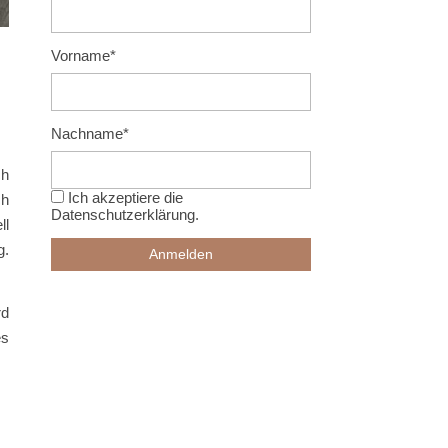
Vorname*
Nachname*
ch
Ich akzeptiere die
ch
Datenschutzerklärung
.
ll
g.
rd
es