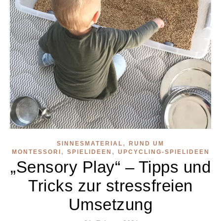
,
SINNESMATERIAL
RUND UM
,
,
MONTESSORI
SPIELIDEEN
UPCYCLING-SPIELIDEEN
„Sensory Play“ – Tipps und
Tricks zur stressfreien
Umsetzung