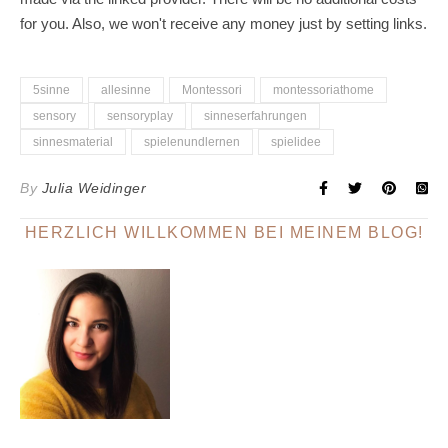
for you. Also, we won't receive any money just by setting links.
5sinne
allesinne
Montessori
montessoriathome
sensory
sensoryplay
sinneserfahrungen
sinnesmaterial
spielenundlernen
spielidee
By
Julia Weidinger
HERZLICH WILLKOMMEN BEI MEINEM BLOG!