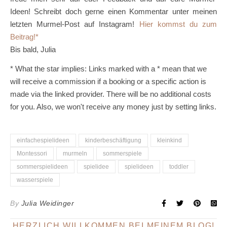
Ideen! Schreibt doch gerne einen Kommentar unter meinen
letzten Murmel-Post auf Instagram!
Hier kommst du zum
Beitrag!
Bis bald, Julia
* What the star implies: Links marked with a * mean that we
will receive a commission if a booking or a specific action is
made via the linked provider. There will be no additional costs
for you. Also, we won't receive any money just by setting links.
einfachespielideen
kinderbeschäftigung
kleinkind
Montessori
murmeln
sommerspiele
sommerspielideen
spielidee
spielideen
toddler
wasserspiele
By
Julia Weidinger
HERZLICH WILLKOMMEN BEI MEINEM BLOG!