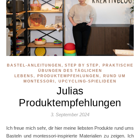
,
BASTEL-ANLEITUNGEN, STEP BY STEP
PRAKTISCHE
ÜBUNGEN DES TÄGLICHEN
,
,
LEBENS
PRODUKTEMPFEHLUNGEN
RUND UM
,
MONTESSORI
UPCYCLING-SPIELIDEEN
Julias
Produktempfehlungen
3. September 2024
Ich freue mich sehr, dir hier meine liebsten Produkte rund ums
Basteln und montessori-inspirierte Materialien zu zeigen. Ich