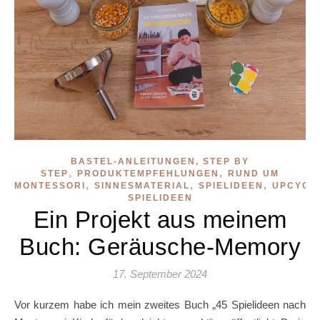
BASTEL-ANLEITUNGEN, STEP BY
,
,
STEP
PRODUKTEMPFEHLUNGEN
RUND UM
,
,
,
MONTESSORI
SINNESMATERIAL
SPIELIDEEN
UPCYCLI
SPIELIDEEN
Ein Projekt aus meinem
Buch: Geräusche-Memory
17. September 2024
Vor kurzem habe ich mein zweites Buch „45 Spielideen nach