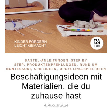
BASTEL-ANLEITUNGEN, STEP BY
,
,
STEP
PRODUKTEMPFEHLUNGEN
RUND UM
,
,
MONTESSORI
SPIELIDEEN
UPCYCLING-SPIELIDEEN
Beschäftigungsideen mit
Materialien, die du
zuhause hast
4. August 2024