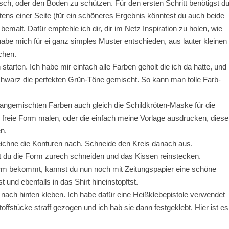
isch, oder den Boden zu schützen. Für den ersten Schritt benötigst d
tens einer Seite (für ein schöneres Ergebnis könntest du auch beide
bemalt. Dafür empfehle ich dir, dir im Netz Inspiration zu holen, wie
be mich für ei ganz simples Muster entschieden, aus lauter kleinen
chen.
arten. Ich habe mir einfach alle Farben geholt die ich da hatte, und
chwarz die perfekten Grün-Töne gemischt. So kann man tolle Farb-
 angemischten Farben auch gleich die Schildkröten-Maske für die
freie Form malen, oder die einfach meine Vorlage ausdrucken, diese
n.
ichne die Konturen nach. Schneide den Kreis danach aus.
st du die Form zurech schneiden und das Kissen reinstecken.
rm bekommt, kannst du nun noch mit Zeitungspapier eine schöne
nd ebenfalls in das Shirt hineinstopftst.
n nach hinten kleben. Ich habe dafür eine Heißklebepistole verwendet 
offstücke straff gezogen und ich hab sie dann festgeklebt. Hier ist es