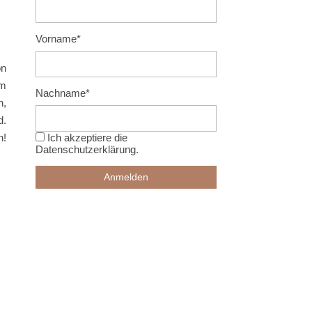
Vorname*
on
um
Nachname*
n,
d.
n!
Ich akzeptiere die
Datenschutzerklärung
.