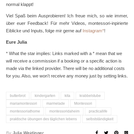
normal klappt!
Viel Spaß beim Ausprobieren! Ich freue mich, so wie immer,
über euer Feedback! Für mehr Videos, montessori-inpirierte
Eiblicke und Inputs, folge mir gerne auf
Instagram
!
Eure Julia
* What the star implies: Links marked with a * mean that we
will receive a commission if a booking or a specific action is
made via the linked provider. There will be no additional costs
for you. Also, we won't receive any money just by setting links.
butterbrot
kindergarten
kita
krabbelstube
mariamontessori
marmelade
Montessori
montessoriathome
montessoridaheim
practicallife
praktische übungen des täglichen lebens
selbstständigkeit
By
Julia Weidinger