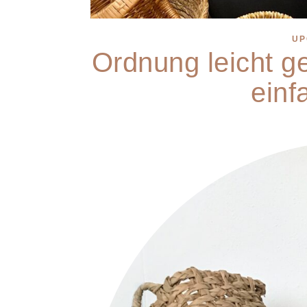
UP
Ordnung leicht 
einf