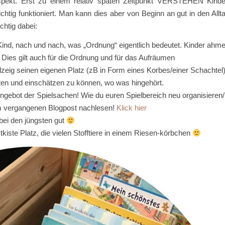
Aspekt. Erst zu einem relativ späten Zeitpunkt VERSTEHEN Kinde
htig funktioniert. Man kann dies aber von Beginn an gut in den Allt
chtig dabei:
n Kind, nach und nach, was „Ordnung“ eigentlich bedeutet. Kinder ahm
 Dies gilt auch für die Ordnung und für das Aufräumen
lzeig seinen eigenen Platz (zB in Form eines Korbes/einer Schachtel
halten und einschätzen zu können, wo was hingehört.
Angebot der Spielsachen! Wie du euren Spielbereich neu organisieren/
m vergangenen Blogpost nachlesen!
Klick hier
bei den jüngsten gut
kiste Platz, die vielen Stofftiere in einem Riesen-körbchen