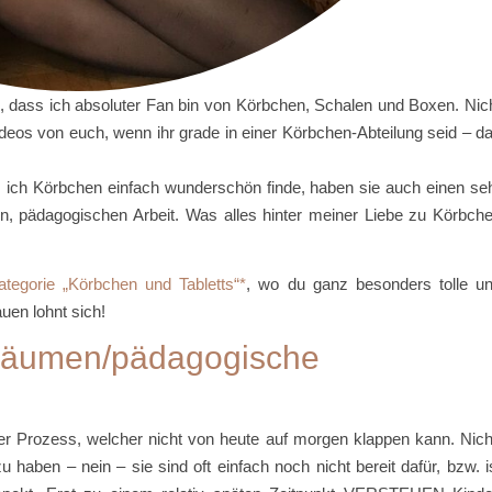
iß, dass ich absoluter Fan bin von Körbchen, Schalen und Boxen. Nic
eos von euch, wenn ihr grade in einer Körbchen-Abteilung seid – d
s ich Körbchen einfach wunderschön finde, haben sie auch einen se
ten, pädagogischen Arbeit. Was alles hinter meiner Liebe zu Körbch
egorie „Körbchen und Tabletts“
, wo du ganz besonders tolle u
uen lohnt sich!
fräumen/pädagogische
er Prozess, welcher nicht von heute auf morgen klappen kann. Nich
u haben – nein – sie sind oft einfach noch nicht bereit dafür, bzw. i