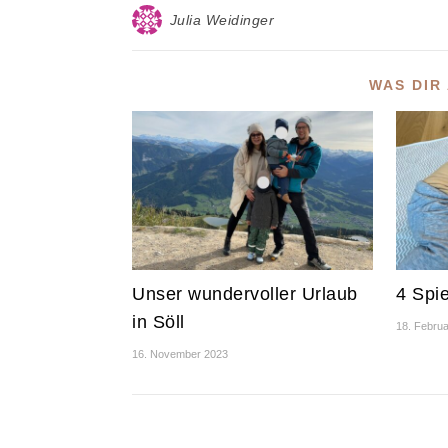
Julia Weidinger
WAS DIR
Unser wundervoller Urlaub
4 Spi
in Söll
18. Febru
16. November 2023