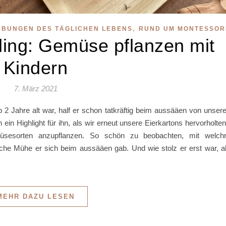
,
ÜBUNGEN DES TÄGLICHEN LEBENS
RUND UM MONTESSOR
ling: Gemüse pflanzen mit
Kindern
7. März 2021
 2 Jahre alt war, half er schon tatkräftig beim aussääen von unser
n Highlight für ihn, als wir erneut unsere Eierkartons hervorholten
esorten anzupflanzen. So schön zu beobachten, mit welch
che Mühe er sich beim aussääen gab. Und wie stolz er erst war, a
MEHR DAZU LESEN