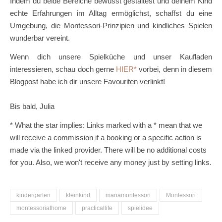
Indem du beide Bereiche bewusst gestaltest und deinem Kind
echte Erfahrungen im Alltag ermöglichst, schaffst du eine
Umgebung, die Montessori-Prinzipien und kindliches Spielen
wunderbar vereint.
Wenn dich unsere Spielküche und unser Kaufladen
interessieren, schau doch gerne
HIER
vorbei, denn in diesem
Blogpost habe ich dir unsere Favouriten verlinkt!
Bis bald, Julia
* What the star implies: Links marked with a * mean that we
will receive a commission if a booking or a specific action is
made via the linked provider. There will be no additional costs
for you. Also, we won't receive any money just by setting links.
kindergarten
kleinkind
mariamontessori
Montessori
montessoriathome
practicallife
spielidee