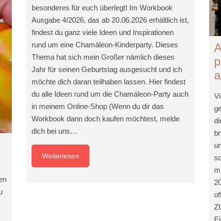
besonderes für euch überlegt! Im Workbook
Ausgabe 4/2026, das ab 20.06.2026 erhältlich ist,
findest du ganz viele Ideen und Inspirationen
rund um eine Chamäleon-Kinderparty. Dieses
A
Thema hat sich mein Großer nämlich dieses
p
Jahr für seinen Geburtstag ausgesucht und ich
a
möchte dich daran teilhaben lassen. Hier findest
du alle Ideen rund um die Chamäleon-Party auch
Vi
in meinem Online-Shop (Wenn du dir das
ge
Workbook dann doch kaufen möchtest, melde
di
dich bei uns…
b
un
Weiterlesen
sc
m
en
20
u
of
Z
Ei