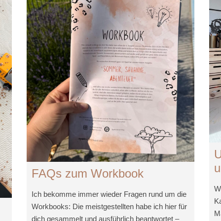
U
u
FAQs zum Workbook
Wi
Ich bekomme immer wieder Fragen rund um die
Ka
Workbooks: Die meistgestellten habe ich hier für
Ma
dich gesammelt und ausführlich beantwortet –