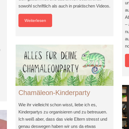
un
sowohl schriftlich als auch in praktischen Videos.
au
Ab
Weiterlesen
– 
nu
au
no
n
Chamäleon-Kinderparty
Wie ihr vielleicht schon wisst, liebe ich es,
Kinderpartys zu organisieren und zu betreuuen.
Ich weiß aber, dass das viele Eltern stresst und
genau deswegen haben wir uns da etwas